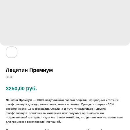
Лецитин Премиум
SKU:
3250,00
руб.
Лецитин Премиум
— 100% натуральный соевый лецитин, природный источник
фосфолипидов для здоровья клеток, мозга и печени. Продукт содержит 35%
соевого масла, 16% фосфатидилхолина и 49% гликолипидов и других
фосфолипидов. Компоненты комплекса используются организмом как
«строительный материал» для клеточных мембран, что делает его незаменимым
для процессов восстановления тканей.