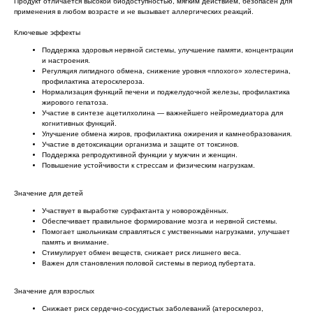
Продукт отличается высокой биодоступностью, мягким действием, безопасен для
применения в любом возрасте и не вызывает аллергических реакций.
Ключевые эффекты
Поддержка здоровья нервной системы, улучшение памяти, концентрации
и настроения.
Регуляция липидного обмена, снижение уровня «плохого» холестерина,
профилактика атеросклероза.
Нормализация функций печени и поджелудочной железы, профилактика
жирового гепатоза.
Участие в синтезе ацетилхолина — важнейшего нейромедиатора для
когнитивных функций.
Улучшение обмена жиров, профилактика ожирения и камнеобразования.
Участие в детоксикации организма и защите от токсинов.
Поддержка репродуктивной функции у мужчин и женщин.
Повышение устойчивости к стрессам и физическим нагрузкам.
Значение для детей
Участвует в выработке сурфактанта у новорождённых.
Обеспечивает правильное формирование мозга и нервной системы.
Помогает школьникам справляться с умственными нагрузками, улучшает
память и внимание.
Стимулирует обмен веществ, снижает риск лишнего веса.
Важен для становления половой системы в период пубертата.
Значение для взрослых
Снижает риск сердечно-сосудистых заболеваний (атеросклероз,