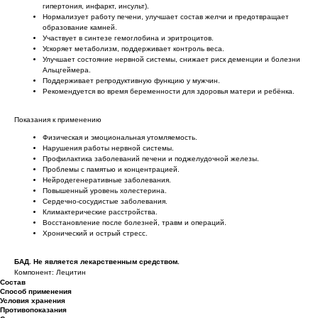
гипертония, инфаркт, инсульт).
Нормализует работу печени, улучшает состав желчи и предотвращает
образование камней.
Участвует в синтезе гемоглобина и эритроцитов.
Ускоряет метаболизм, поддерживает контроль веса.
Улучшает состояние нервной системы, снижает риск деменции и болезни
Альцгеймера.
Поддерживает репродуктивную функцию у мужчин.
Рекомендуется во время беременности для здоровья матери и ребёнка.
Показания к применению
Физическая и эмоциональная утомляемость.
Нарушения работы нервной системы.
Профилактика заболеваний печени и поджелудочной железы.
Проблемы с памятью и концентрацией.
Нейродегенеративные заболевания.
Повышенный уровень холестерина.
Сердечно-сосудистые заболевания.
Климактерические расстройства.
Восстановление после болезней, травм и операций.
Хронический и острый стресс.
БАД. Не является лекарственным средством.
Компонент: Лецитин
Состав
Способ применения
Условия хранения
Противопоказания