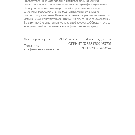
Предоставленные материалы не являются медицинскими
показаниями, носят исключительно характер информирования по
образу жизни, питанию, нутритивной поддержке и не могут
заменить профессиональную медицинскую консультацию,
диагностику и лечение. Данная программа коррекции не является
медицинской консультацией. Применяя описанные рекомендации,
Вы сами несёте ответственность за своё здоровье. Обращайтесь за
консультацией по лечению к квалифицированному врачу.
Договор оферты
ИП Романов Лев Александрович
ОГРНИП 325784700463701
Политика
ИНН 470321955054
конфиденциальности