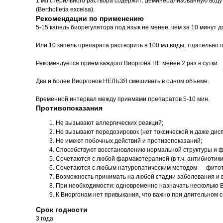
1 мл стерильного раствора содержит: деминерализованную воду 0
(Bertholletia excelsa).
Рекомендации по применению
5-15 капель биорегулятора под язык не менее, чем за 10 минут 
Или 10 капель препарата растворить в 100 мл воды, тщательно 
Рекомендуется прием каждого Виоргона НЕ менее 2 раз в сутки.
Два и более Виоргонов НЕЛЬЗЯ смешивать в одном объеме.
Временной интервал между приемами препаратов 5-10 мин.
Противопоказания
Не вызывают аллергических реакций;
Не вызывают передозировок (нет токсической и даже дис
Не имеют побочных действий и противопоказаний;
Способствуют восстановлению нормальной структуры и фу
Сочетаются с любой фармакотерапией (в т.ч. антибиотики
Сочетаются с любым натуропатическим методом — фитоте
Возможность принимать на любой стадии заболевания и 
При необходимости: одновременно назначать несколько В
К Виоргонам нет привыкания, что важно при длительном 
Срок годности
3 года