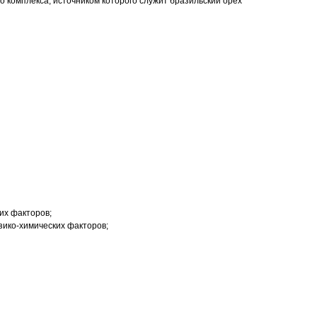
го комплекса, источником которого служит бразильский орех
их факторов;
зико-химических факторов;