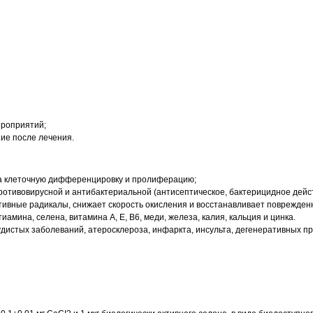
ероприятий;
ие после лечения.
на клеточную дифференцировку и пролиферацию;
отивовирусной и антибактериальной (антисептическое, бактерицидное дейст
ивные радикалы, снижает скорость окисления и восстанавливает поврежденн
мина, селена, витамина А, Е, В6, меди, железа, калия, кальция и цинка.
истых заболеваний, атеросклероза, инфаркта, инсульта, дегенеративных про