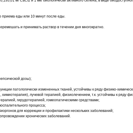
,1±0,01 мг СаСI2 и 1 мкг биологически активного селена, в виде биодоступно
до приема еды или 10 минут после еды.
перемешать и принимать раствор в течении дня многократно.
пепсической дозы);
нкции патологически измененных тканей, устойчивы к ряду физико-химическ
, химиотерапия), лучевой терапией, физиолечением, т.к. устойчивы к ряду фи
рапией, гирудотерапией, гомеопатическими средствами;
воспалительного процесса;
иоргонов для коррекции и профилактики нескольких заболеваний;
сопровождении хронических заболеваний.