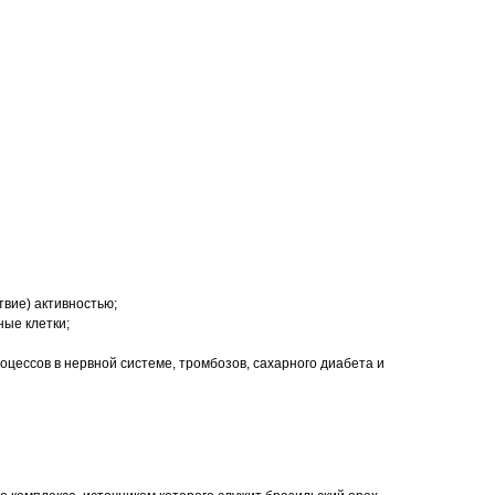
вие) активностью;
ые клетки;
цессов в нервной системе, тромбозов, сахарного диабета и