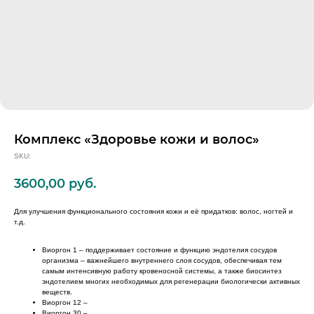
Комплекс «Здоровье кожи и волос»
SKU:
3600,00
руб.
Для улучшения функционального состояния кожи и её придатков: волос, ногтей и
т.д.
Виоргон 1 – поддерживает состояние и функцию эндотелия сосудов
организма – важнейшего внутреннего слоя сосудов, обеспечивая тем
самым интенсивную работу кровеносной системы, а также биосинтез
эндотелием многих необходимых для регенерации биологически активных
веществ.
Виоргон 12 –
Виоргон 30 –