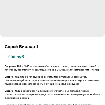
Спрей Виолор 1
1 200
руб.
Виоргоны №1
и
№40
эффективно обеспечивают защиту эпителиальных тканей от
патогенов, препятствуя их взаимодействию с мембранными компонентами клеток;
Виоргон №1
активирует функцию системы мононуклеарных фагоцитов,
обеспечивающей переход моноцитов в тканевые макрофаги, атакующих патогены,
поддерживает жизнеспособность и функцию эндотелия сосудов;
Виоргон №40
обеспечивает активацию многочисленных метаболических
процессов за счет содержания ряда микроэлементов, катализирующих важнейшие
ферментные реакции.
Для людей с ослабленным иммунитетом (детей и взрослых), мы рекомендуем