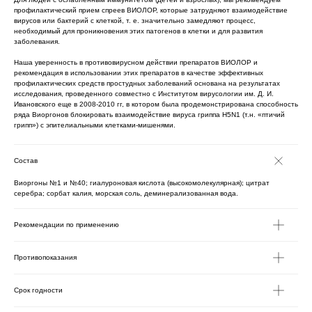
профилактический прием спреев ВИОЛОР, которые затрудняют взаимодействие
вирусов или бактерий с клеткой, т. е. значительно замедляют процесс,
необходимый для проникновения этих патогенов в клетки и для развития
заболевания.
Наша уверенность в противовирусном действии препаратов ВИОЛОР и
рекомендация в использовании этих препаратов в качестве эффективных
профилактических средств простудных заболеваний основана на результатах
исследования, проведенного совместно с Институтом вирусологии им. Д. И.
Ивановского еще в 2008-2010 гг, в котором была продемонстрирована способность
ряда Виоргонов блокировать взаимодействие вируса гриппа Н5N1 (т.н. «птичий
грипп») с эпителиальными клетками-мишенями.
Состав
Виоргоны №1 и №40; гиалуроновая кислота (высокомолекулярная); цитрат
серебра; сорбат калия, морская соль, деминерализованная вода.
Рекомендации по применению
Противопоказания
Срок годности