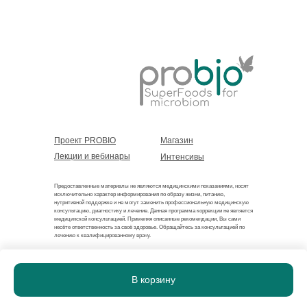
Проект PROBIO
Магазин
Лекции и вебинары
Интенсивы
Предоставленные материалы не являются медицинскими показаниями, носят
исключительно характер информирования по образу жизни, питанию,
нутритивной поддержке и не могут заменить профессиональную медицинскую
консультацию, диагностику и лечение. Данная программа коррекции не является
медицинской консультацией. Применяя описанные рекомендации, Вы сами
несёте ответственность за своё здоровье. Обращайтесь за консультацией по
лечению к квалифицированному врачу.
Договор оферты
ИП Романов Лев Александрович
В корзину
ОГРНИП 325784700463701
Политика
ИНН 470321955054
конфиденциальности