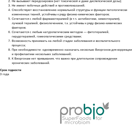
Не вызывают передозировок (нет токсической и даже диспепсической дозы);
Не имеют побочных действий и противопоказаний;
Способствуют восстановлению нормальной структуры и функции патологически
измененных тканей, устойчивы к ряду физико-химических факторов;
Сочетаются с любой фармакотерапией (в т.ч. антибиотики, химиотерапия),
лучевой терапией, физиолечением, т.к. устойчивы к ряду физико-химических
факторов;
Сочетаются с любым натуропатическим методом — фитотерапией,
гирудотерапией, гомеопатическими средствами;
Возможность принимать на любой стадии заболевания и воспалительного
процесса;
При необходимости: одновременно назначать несколько Виоргонов для коррекции
и профилактики нескольких заболеваний;
К Виоргонам нет привыкания, что важно при длительном сопровождении
хронических заболеваний.
Срок годности
3 года