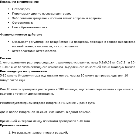
Показания к применению
Остеопороз;
Переломы и другие последствия травм;
Заболевания хрящевой и костной ткани: артрозы и артриты;
Остеомиелит;
Новообразования и mts.
Физиологическое действие
Оказывает регуляторное воздействие на процессы, лежащие в основе биосинтеза
костной ткани, в частности, на соотношение
остеобластов и остеокластов.
Состав
1 мл стерильного раствора содержит: деминерализованную воду 0,1±0,01 мг СаСI2 и 10-
13-10-14 мг белково-пептидного комплекса, выделенного из костной ткани молодых бычков.
Рекомендации по применению
5-15 капель биорегулятора под язык не менее, чем за 10 минут до приема еды или 10
минут после еды.
Или 10 капель препарата растворить в 100 мл воды, тщательно перемешать и принимать
раствор в течении дня многократно.
Рекомендуется прием каждого Виоргона НЕ менее 2 раз в сутки.
Два и более Виоргонов НЕЛЬЗЯ смешивать в одном объеме.
Временной интервал между приемами препаратов 5-10 мин.
Противопоказания
Не вызывают аллергических реакций;