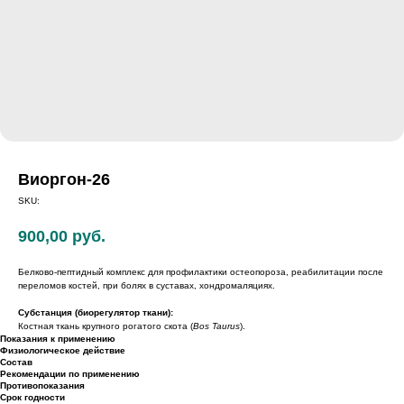
Виоргон-26
SKU:
900,00
руб.
Белково-пептидный комплекс для профилактики остеопороза, реабилитации после
переломов костей, при болях в суставах, хондромаляциях.
Субстанция (биорегулятор ткани):
Костная ткань крупного рогатого скота (
Bos Taurus
).
Показания к применению
Физиологическое действие
Состав
Рекомендации по применению
Противопоказания
Срок годности