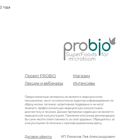
2 года
Проект PROBIO
Магазин
Лекции и вебинары
Интенсивы
Предоставленные материалы не являются медицинскими
показаниями, носят исключительно характер информирования по
образу жизни, питанию, нутритивной поддержке и не могут
заменить профессиональную медицинскую консультацию,
диагностику и лечение. Данная программа коррекции не является
медицинской консультацией. Применяя описанные рекомендации,
Вы сами несёте ответственность за своё здоровье. Обращайтесь за
консультацией по лечению к квалифицированному врачу.
Договор оферты
ИП Романов Лев Александрович