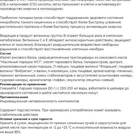
(С8) и каприновая (С10) кислоты, легко проникают в клетки и активизируют
производство энергии в митохондриях.
Пребиотик полидекстроза способствует поддержанию здорового состояния
микробиоты тонкого кишечника и способствует более быстрому усвоению
растительного протеина и более быстрому процессу активизации энергии.
Входящие в продукт витамины группы B играют большую роль в клеточном
метаболизме. Витамины С и Е обладают антиоксидантным действием, защищают
клетки от окисления, блокируют разрушительное воздействие свободных
радикалов и способствуют восстановлению клеточных мембран.
Состав
Изолят рисового белка, среднецепочечные триглицериды из кокосового масла
“Масляный порошок МСТ”, изолят горохового белка, полидекстроза, эритрит,
алкализованный какао-порошок, Л-лейцин, пищевое волокно "Флорация", пищевое
волокно "Фибрегам", л-валин, л-изолейцин, соль пищевая, ароматизатор «печенье»,
премикс витаминный, смесь стабилизаторов и загустителей (ксантановая камедь,
гуаровая камедь), ароматизатор «тоффи», эмульгатор (лецитин соевый).
Рекомендации по применению
Смешайте 1 порцию порошка (50 г.) с 200-250 мл воды, взболтайте в шейкере до
однородного состояния и дайте настояться несколько минут.
Противопоказания
Индивидуальная непереносимость компонентов.
Содержит подсластитель. При чрезмерном употреблении может оказывать
слабительное действие.
Условия хранения и срок годности
Хранить в сухом, защищенном от прямых солнечных лучей и недоступном для
детей месте при температуре от -2 до +25 °C и относительной влажности воздуха
не выше 85%.