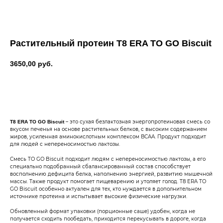
Растительный протеин T8 ERA TO GO Biscuit
3650,00
руб.
В корзину
– это сухая безлактозная энергопротеиновая смесь со
T8 ERA TO GO Biscuit
вкусом печенья на основе растительных белков, с высоким содержанием
жиров, усиленная аминокислотным комплексом ВСАА. Продукт подходит
для людей с непереносимостью лактозы.
Смесь TO GO Biscuit подходит людям с непереносимостью лактозы, а его
специально подобранный сбалансированный состав способствует
восполнению дефицита белка, наполнению энергией, развитию мышечной
массы. Также продукт помогает пищеварению и утоляет голод. T8 ERA TO
GO Biscuit особенно актуален для тех, кто нуждается в дополнительном
источнике протеина и испытывает высокие физические нагрузки.
Обновленный формат упаковки (порционные саше) удобен, когда не
получается сходить пообедать, приходится перекусывать в дороге, когда