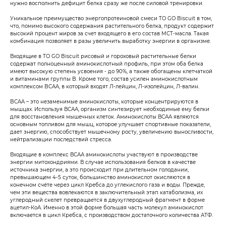
нужно восполнить дефицит белка сразу же после силовой тренировки.
Уникальное преимущество энергопротеиновой смеси TO GO Biscuit в том,
что, помимо высокого содержания растительного белка, продукт содержит
высокий процент жиров за счет входящего в его состав МСТ-масла. Такая
комбинация позволяет в разы увеличить выработку энергии в организме.
Входящие в TO GO Biscuit рисовый и гороховый растительные белки
содержат полноценный аминокислотный профиль, при этом оба белка
имеют высокую степень усвоения - до 90%, а также обогащены клетчаткой
и витаминами группы B. Кроме того, состав усилен аминокислотным
комплексом BCAA, в который входят Л-лейцин, Л-изолейцин, Л-валин.
BCAA – это незаменимые аминокислоты, которые концентрируются в
мышцах. Используя ВСАА, организм синтезирует необходимые ему белки
для восстановления мышечных клеток. Аминокислоты ВСАА являются
основным топливом для мышц, которое улучшает спортивные показатели,
дает энергию, способствует мышечному росту, увеличению выносливости,
нейтрализации последствий стресса.
Входящие в комплекс ВСАА аминокислоты участвуют в производстве
энергии митохондриями. В случае использования белков в качестве
источника энергии, а это происходит при длительном голодании,
превышающем 4-5 суток, большинство аминокислот окисляются в
конечном счёте через цикл Кребса до углекислого газа и воды. Прежде,
чем эти вещества вовлекаются в заключительный этап катаболизма, их
углеродный скелет превращается в двухуглеродный фрагмент в форме
ацетил-КоА. Именно в этой форме большая часть молекул аминокислот
включается в цикл Кребса, с производством достаточного количества АТФ.