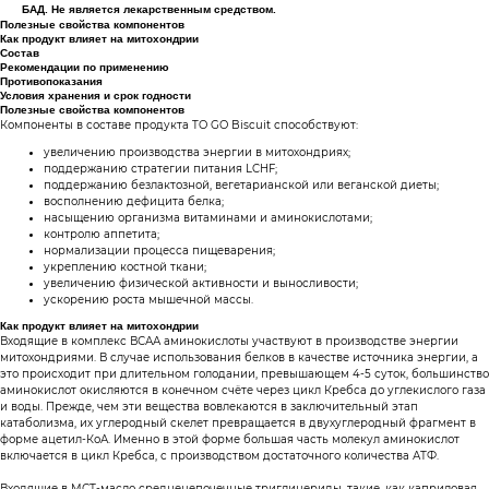
БАД. Не является лекарственным средством.
Полезные свойства компонентов
Как продукт влияет на митохондрии
Состав
Рекомендации по применению
Противопоказания
Условия хранения и срок годности
Полезные свойства компонентов
Компоненты в составе продукта TO GO Biscuit способствуют:
увеличению производства энергии в митохондриях;
поддержанию стратегии питания LCHF;
поддержанию безлактозной, вегетарианской или веганской диеты;
восполнению дефицита белка;
насыщению организма витаминами и аминокислотами;
контролю аппетита;
нормализации процесса пищеварения;
укреплению костной ткани;
увеличению физической активности и выносливости;
ускорению роста мышечной массы.
Как продукт влияет на митохондрии
Входящие в комплекс ВСАА аминокислоты участвуют в производстве энергии
митохондриями. В случае использования белков в качестве источника энергии, а
это происходит при длительном голодании, превышающем 4-5 суток, большинство
аминокислот окисляются в конечном счёте через цикл Кребса до углекислого газа
и воды. Прежде, чем эти вещества вовлекаются в заключительный этап
катаболизма, их углеродный скелет превращается в двухуглеродный фрагмент в
форме ацетил-КоА. Именно в этой форме большая часть молекул аминокислот
включается в цикл Кребса, с производством достаточного количества АТФ.
Входящие в МСТ-масло среднецепочечные триглицериды, такие, как каприловая