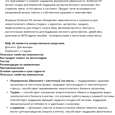
это подтачивает и снижает ощущение внутренней уверенности. Eroboost SX
woman создан для бережной поддержки ресурсов женского организма: без
стимулов, мягко, естественно и системно. Продукт легко встраивается в
ежедневный ритуал заботы о собственном здоровье и самочувствии.
Формула Eroboost SX woman объединяет аминокислоты и нутриенты для
энергетического обмена (таурин, L-карнитин, цитруллин, ниацин),
микронутриенты для общего тонуса (йод, фолиевая кислота, биотин) и
растительные компоненты для поддержки женского цикла (витекс, дикий ямс),
дополняя их MITO-ядром линейки - полипренолами и клеточным соком пихты.
БАД. Не является лекарственным средством.
Для кого: Для женщин
Компонент: L-таурин
Полезные свойства компонентов
Как продукт влияет на митохондрии
Состав
Рекомендации по применению
Противопоказания
Условия хранения и срок годности
Полезные свойства компонентов
Полипренолы (Пренолит) + клеточный сок пихты
— поддерживают здоровье
организма на клеточном уровне, защищают митохондрии от окислительного
стресса, способствуют выравниванию энергетического баланса организма.
Таурин
— способствует улучшению энергетического обмена и поддержке водно-
электролитного баланса в клетках, что улучшает работу мышц и нервной системы.
Способствует поддержке функций сердечно-сосудистой системы, поддержке
эмоциональной устойчивости и адаптации к нагрузкам.
L-карнитин
— принимает участие в энергетическом обмене (перенос жирных
кислот для производства энергии в клетке), способствует поддержке физического