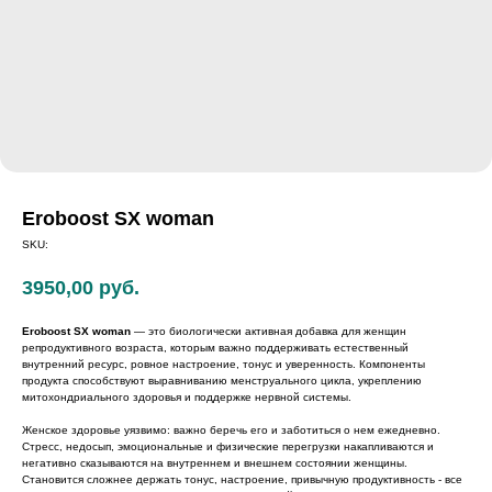
Eroboost SX woman
SKU:
3950,00
руб.
Eroboost SX woman
— это биологически активная добавка для женщин
репродуктивного возраста, которым важно поддерживать естественный
внутренний ресурс, ровное настроение, тонус и уверенность. Компоненты
продукта способствуют выравниванию менструального цикла, укреплению
митохондриального здоровья и поддержке нервной системы.
Женское здоровье уязвимо: важно беречь его и заботиться о нем ежедневно.
Стресс, недосып, эмоциональные и физические перегрузки накапливаются и
негативно сказываются на внутреннем и внешнем состоянии женщины.
Становится сложнее держать тонус, настроение, привычную продуктивность - все