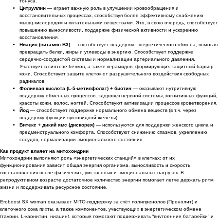
тонуса.
Цитруллин
— играет важную роль в улучшении кровообращения и
восстановительных процессах, способствуя более эффективному снабжению
мышц кислородом и питательными веществами. Это, в свою очередь, способствует
повышению выносливости, поддержке физической активности и ускорению
восстановления.
Ниацин (витамин B3)
— способствует поддержке энергетического обмена, помогая
превращать белки, жиры и углеводы в энергию. Способствует поддержке
сердечно-сосудистой системы и нормализации артериального давления.
Участвует в синтезе белков, а также керамидов, формирующих защитный барьер
кожи. Способствует защите клеток от разрушительного воздействия свободных
радикалов.
Фолиевая кислота (L-5-метилфолат) + биотин
— оказывают нутритивную
поддержку обменных процессов, здоровья нервной системы, когнитивных функций,
красоты кожи, волос, ногтей. Способствуют активизации процессов кроветворения.
Йод
— способствует поддержке нормального обмена веществ (в т.ч. через
поддержку функции щитовидной железы).
Витекс + дикий ямс (дискорея)
— используются для поддержки женского цикла и
предменструального комфорта. Способствуют снижению спазмов, укреплению
сосудов, нормализации эмоционального состояния.
Как продукт влияет на митохондрии
Митохондрии выполняют роль «энергетических станций» в клетках: от их
функционирования зависит общая энергия организма, выносливость и скорость
восстановления после физических, умственных и эмоциональных нагрузок. В
репродуктивном возрасте достаточное количество энергии помогает легче держать ритм
жизни и поддерживать ресурсное состояние.
Eroboost SX woman оказывает MITO-поддержку за счёт полипренолов (Пренолит) и
клеточного сока пихты, а также компонентов, участвующих в энергетическом обмене
(таурин, L-карнитин, ниацин), которые помогают поддерживать “внутренние батарейки” и