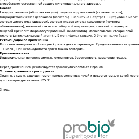
способствуют естественной защите митохондриального здоровья.
Состав
L-таурин, желатин (оболочка капсулы), лецитин подсолнечный (антиокислитель),
микрокристаллическая целлюлоза (носитель), L-карнитина L-тартрат, L-цитруллина малат,
экстракт дикого ямса (дискореи), экстракт плодов витекса священного (прутняка
обыкновенного), клеточный сок пихты сибирской микрокапсулированный, концентрат
пищевой Пренолит микрокапсулированный, никотинамид, магниевая соль стеариновой
кислоты (антислеживающий агент), L-5-метилфолат кальция, D-биотин, калия йодат.
Рекомендации по применению
Взрослым женщинам по 1 капсуле 2 раза в день во время еды. Продолжительность приема
– 1 месяц. При необходимости прием можно повторить.
Противопоказания
Индивидуальная непереносимость компонентов, беременность, кормление грудью.
Перед применением рекомендуется проконсультироваться с врачом.
Условия хранения и срок годности
Хранить в сухом, защищенном от прямых солнечных лучей и недоступном для детей месте
при температуре не выше +25 °C.
3 года