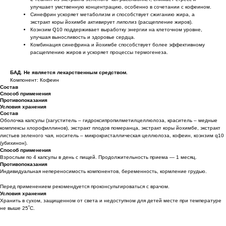
улучшает умственную концентрацию, особенно в сочетании с кофеином.
Синефрин ускоряет метаболизм и способствует сжиганию жира, а
экстракт коры йохимбе активирует липолиз (расщепление жиров).
Коэнзим Q10 поддерживает выработку энергии на клеточном уровне,
улучшая выносливость и здоровье сердца.
Комбинация синефрина и йохимбе способствует более эффективному
расщеплению жиров и ускоряет процессы термогенеза.
БАД. Не является лекарственным средством.
Компонент: Кофеин
Состав
Способ применения
Противопоказания
Условия хранения
Состав
Оболочка капсулы (загуститель – гидроксипропилметилцеллюлоза, краситель – медные
комплексы хлорофиллинов), экстракт плодов померанца, экстракт коры йохимбе, экстракт
листьев зеленого чая, носитель – микрокристаллическая целлюлоза, кофеин, коэнзим q10
(убихинон).
Способ применения
Взрослым по 4 капсулы в день с пищей. Продолжительность приема — 1 месяц.
Противопоказания
Индивидуальная непереносимость компонентов, беременность, кормление грудью.
Перед применением рекомендуется проконсультироваться с врачом.
Условия хранения
Хранить в сухом, защищенном от света и недоступном для детей месте при температуре
не выше 25˚С.