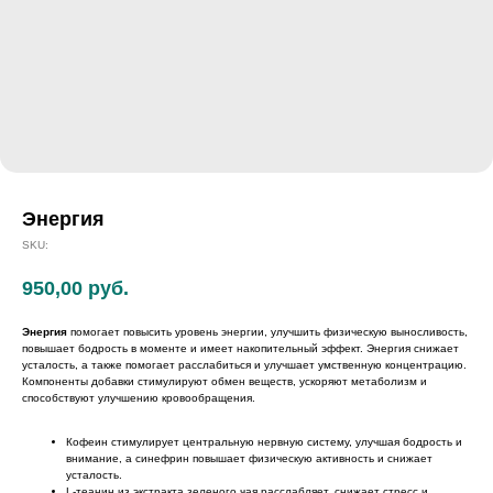
Энергия
SKU:
950,00
руб.
Энергия
помогает повысить уровень энергии, улучшить физическую выносливость,
повышает бодрость в моменте и имеет накопительный эффект. Энергия снижает
усталость, а также помогает расслабиться и улучшает умственную концентрацию.
Компоненты добавки стимулируют обмен веществ, ускоряют метаболизм и
способствуют улучшению кровообращения.
Кофеин стимулирует центральную нервную систему, улучшая бодрость и
внимание, а синефрин повышает физическую активность и снижает
усталость.
L-теанин из экстракта зеленого чая расслабляет, снижает стресс и