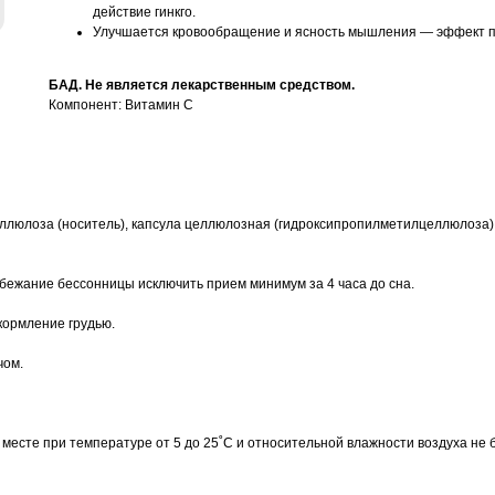
действие гинкго.
Улучшается кровообращение и ясность мышления — эффект п
БАД. Не является лекарственным средством.
Компонент: Витамин C
ллюлоза (носитель), капсула целлюлозная (гидроксипропилметилцеллюлоза), 
избежание бессонницы исключить прием минимум за 4 часа до сна.
кормление грудью.
чом.
 месте при температуре от 5 до 25˚С и относительной влажности воздуха не 