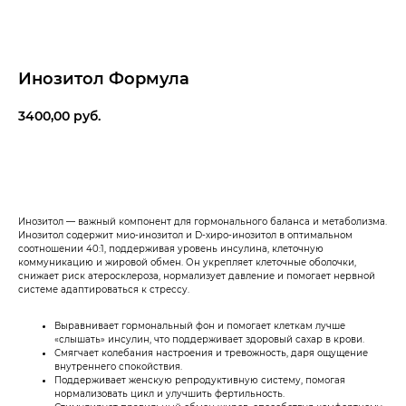
Инозитол Формула
3400,00
руб.
В корзину
Инозитол — важный компонент для гормонального баланса и метаболизма.
Инозитол содержит мио-инозитол и D-хиро-инозитол в оптимальном
соотношении 40:1, поддерживая уровень инсулина, клеточную
коммуникацию и жировой обмен. Он укрепляет клеточные оболочки,
снижает риск атеросклероза, нормализует давление и помогает нервной
системе адаптироваться к стрессу.
Выравнивает гормональный фон и помогает клеткам лучше
«слышать» инсулин, что поддерживает здоровый сахар в крови.
Смягчает колебания настроения и тревожность, даря ощущение
внутреннего спокойствия.
Поддерживает женскую репродуктивную систему, помогая
нормализовать цикл и улучшить фертильность.