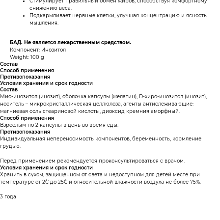
Стимулирует правильный обмен жиров, способствуя комфортному
снижению веса.
Подкармливает нервные клетки, улучшая концентрацию и ясность
мышления.
БАД. Не является лекарственным средством.
Компонент: Инозитол
Weight: 100 g
Состав
Способ применения
Противопоказания
Условия хранения и срок годности
Состав
Мио-инозитол (инозит), оболочка капсулы (желатин), D-хиро-инозитол (инозит),
носитель – микрокристаллическая целлюлоза, агенты антислеживающие:
магниевая соль стеариновой кислоты, диоксид кремния аморфный.
Способ применения
Взрослым по 2 капсулы в день во время еды.
Противопоказания
Индивидуальная непереносимость компонентов, беременность, кормление
грудью.
Перед применением рекомендуется проконсультироваться с врачом.
Условия хранения и срок годности
Хранить в сухом, защищенном от света и недоступном для детей месте при
температуре от 2˚С до 25˚С и относительной влажности воздуха не более 75%.
3 года