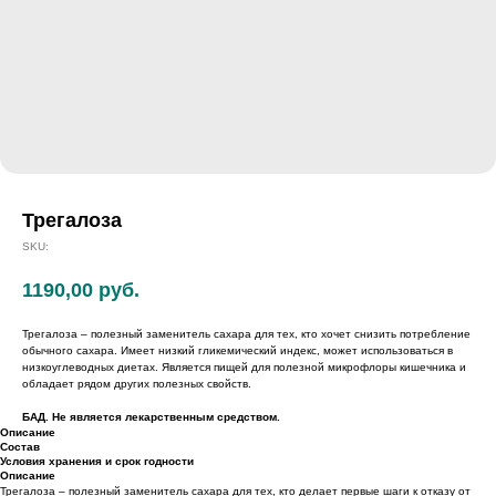
Трегалоза
SKU:
1190,00
руб.
Трегалоза – полезный заменитель сахара для тех, кто хочет снизить потребление
обычного сахара. Имеет низкий гликемический индекс, может использоваться в
низкоуглеводных диетах. Является пищей для полезной микрофлоры кишечника и
обладает рядом других полезных свойств.
БАД. Не является лекарственным средством.
Описание
Состав
Условия хранения и срок годности
Описание
Трегалоза – полезный заменитель сахара для тех, кто делает первые шаги к отказу от