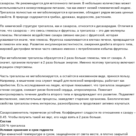
сахарозы. Не рекомендуется для кетогенного питания. В небольших количествах может
использоваться в низкоуглеводном питании, так как имеет низкий гликемический индекс.
Трегалоза полностью не метаболизируется в организме, обладает рядом весьма ценных
свойств. В природе содержится в грибах, дрожжах, водорослях, растениях.
По химической структуре трегалоза, как и сахароза, относится к дисахаридам. Отличия в
том, что сахароза – это смесь глюкозы и фруктозы, а трегалоза – это две молекулы
глюкозы. Негативное воздействие сахара связано как раз с фруктозой, которая
усваивается иначе, чем глюкоза. Фруктоза накапливается в клетках печени, превращается
в гликоген или жир. Развитие инсулинорезистентности, ожирения диабета второго типа,
жировой дистрофии печени часто связано именно с потреблением избытка фруктозы.
При метаболизме трегалозы образуется в 2 раза больше глюкозы, чем от сахара. А
значит, организм получает в 2 раза больше энергии. Именно поэтому трегалозу включают
в рацион спортсмены.
Часть трегалозы не метаболизируется, а остаётся в неизменном виде, принося пользу.
Например, в кишечнике она служит пищей для полезной микрофлоры, работает как
пребиотик. Есть исследования на людях, которые показывают, что трегалоза защищает
стенки сосудов, снижает риски болезней сердца, атеросклероза. Помогает
контролировать течение диабета второго типа и предупреждает его развитие. Подавляет
воспаление, окислительные процессы, замедляет старение организма. Биологические
свойства трегалозы очень интересны, разнообразны и продолжают активно изучаться.
Сахарозаменитель термически устойчив. Коэффициент сладости по отношению к сахару –
0.45. Чтобы получить такой же вкус, его надо взять в 2 раза больше.
Состав
100 % трегалоза
Условия хранения и срок годности
При комнатной температуре в сухом, защищённом от света месте, в плотно закрытой