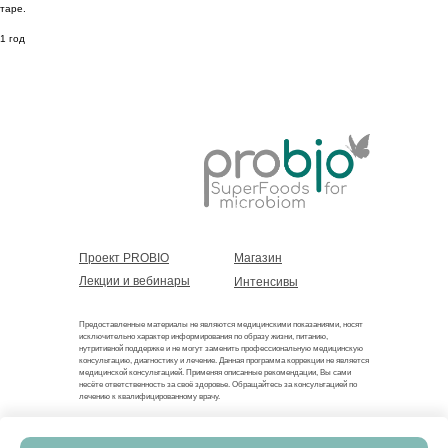
таре.
1 год
Проект PROBIO
Магазин
Лекции и вебинары
Интенсивы
Предоставленные материалы не являются медицинскими показаниями, носят
исключительно характер информирования по образу жизни, питанию,
нутритивной поддержке и не могут заменить профессиональную медицинскую
консультацию, диагностику и лечение. Данная программа коррекции не является
медицинской консультацией. Применяя описанные рекомендации, Вы сами
несёте ответственность за своё здоровье. Обращайтесь за консультацией по
лечению к квалифицированному врачу.