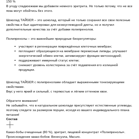
150 %
В угоду сладкоежкам мы добавили немного эритрита. Но только потому, что не все
пока могут обойтись без этого.
Шоколад ТАЙGER – это шоколад, который не только сохранил все свои полезные
свойства и был адаптирован для низкоуглеводной диеты, но и получил
дополнительные качества за счёт добавки полипренолов.
Полипренолы – это важнейшие природные биорегуляторы:
участвуют в регенерации повреждённых клеточных мембран;
поглощают образующиеся на мембране перекисные липиды, улучшают
энергетический обмен клетки, активизируют функции митохондрий;
поддерживают иммунный статус клетки;
снижают уровень холестерина за счёт подавления его излишней
продукции.
Шоколад ТАЙGER с полипренолами обладает выраженными тонизирующими
свойствами.
Вкус у него яркий и сильный, с терпкостью и лёгким оттенком хвои.
Обратите внимание!
Не забывайте, что в натуральном шоколаде присутствуют естественные углеводы,
поэтому следите за размером порции, исходя из вашего индивидуального плана
питания!
Состав
Какао-бобы очищенные (80 %), эритрит, пищевой концентрат «Полипренолы».
Происхождение какао-бобов: Венесуэла, Macuro.