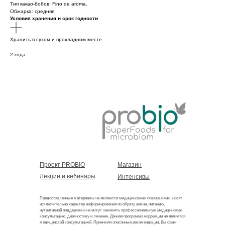
Тип какао-бобов: Fino de aroma.
Обжарка: средняя.
Условия хранения и срок годности
Хранить в сухом и прохладном месте
2 года
Проект PROBIO
Магазин
Лекции и вебинары
Интенсивы
Предоставленные материалы не являются медицинскими показаниями, носят
исключительно характер информирования по образу жизни, питанию,
нутритивной поддержке и не могут заменить профессиональную медицинскую
консультацию, диагностику и лечение. Данная программа коррекции не является
медицинской консультацией. Применяя описанные рекомендации, Вы сами