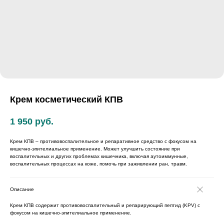
Крем косметический КПВ
1 950
руб.
Крем КПВ – противовоспалительное и репаративное средство с фокусом на
кишечно-эпителиальное применение. Может улучшить состояние при
воспалительных и других проблемах кишечника, включая аутоиммунные,
воспалительных процессах на коже, помочь при заживлении ран, травм.
Описание
Крем КПВ содержит противовоспалительный и репарирующий пептид (KPV) с
фокусом на кишечно-эпителиальное применение.