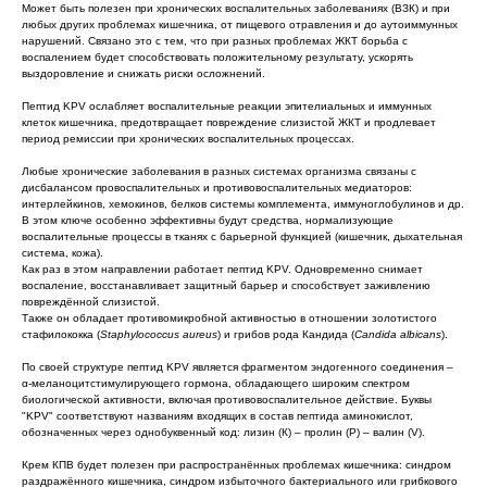
Может быть полезен при хронических воспалительных заболеваниях (ВЗК) и при
любых других проблемах кишечника, от пищевого отравления и до аутоиммунных
нарушений. Связано это с тем, что при разных проблемах ЖКТ борьба с
воспалением будет способствовать положительному результату, ускорять
выздоровление и снижать риски осложнений.
Пептид KPV ослабляет воспалительные реакции эпителиальных и иммунных
клеток кишечника, предотвращает повреждение слизистой ЖКТ и продлевает
период ремиссии при хронических воспалительных процессах.
Любые хронические заболевания в разных системах организма связаны с
дисбалансом провоспалительных и противовоспалительных медиаторов:
интерлейкинов, хемокинов, белков системы комплемента, иммуноглобулинов и др.
В этом ключе особенно эффективны будут средства, нормализующие
воспалительные процессы в тканях с барьерной функцией (кишечник, дыхательная
система, кожа).
Как раз в этом направлении работает пептид KPV. Одновременно снимает
воспаление, восстанавливает защитный барьер и способствует заживлению
повреждённой слизистой.
Также он обладает противомикробной активностью в отношении золотистого
стафилококка (
Staphylococcus aureus
) и грибов рода Кандида (
Candida albicans
).
По своей структуре пептид KPV является фрагментом эндогенного соединения –
α-меланоцитстимулирующего гормона, обладающего широким спектром
биологической активности, включая противовоспалительное действие. Буквы
"KPV" соответствуют названиям входящих в состав пептида аминокислот,
обозначенных через однобуквенный код: лизин (К) – пролин (P) – валин (V).
Крем КПВ будет полезен при распространённых проблемах кишечника: синдром
раздражённого кишечника, синдром избыточного бактериального или грибкового