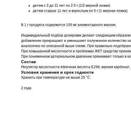
детям с 3 до 11 лет по 2.5 г (1/2 мерной ложки)
детям старше 11 лет и взрослым по 5 г (1 мерная ложка)
В 1 г продукта содержится 100 мг элементарного магния.
Индивидуальный подбор дозировки делают следующим образом. Н
добавление прекращают и уменьшают полученное количество на 
аналогично по описанной выше схеме. При правильно подобранн
При повышенной кислотности и проблемах ЖКТ средство приним
При пониженном артериальном давлении принимают только в хол
Состав
Регулятор кислотности яблочная кислота Е296, магния карбонат.
Условия хранения и срок годности
Хранить при температуре не выше 25 °C.
2 года