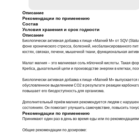
Описание
Рекомендации по применению
Состав
Условия хранения и срок годности
Описание
Биологически активная добавка к пище «Магний М» от SQV (Statu
фоне хронического стресса, болезней, несбалансированного пит
костях, связках, печени, мышечной ткани, функциональная актив
Малат магния – это магниевая соль яблочной кислоты. Такая фо
Кребса, дыхательной цепи и производстве энергии в клетках, по
Биологически активная добавка к пище «Магний М» выпускается 
обусловленное выделением СО2 в результате реакции карбоната 
повышает его биодоступность для организма.
Дополнительный приём магния рекомендуется людям с нарушени
состояниях. Он помогает улучшить самочувствие, повысить тону
Рекомендации по применению
Принимают один раз в день во время еды или по рекомендациям 
Общие рекомендации по дозировке: