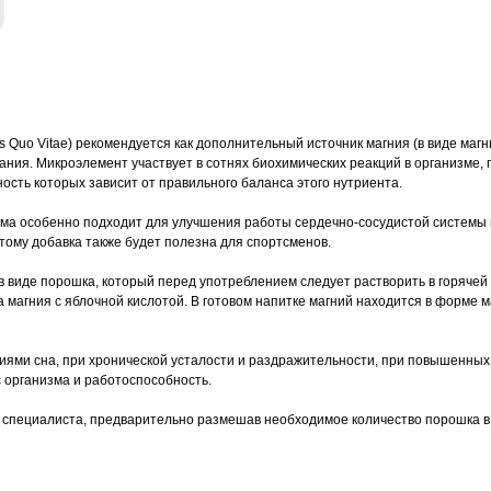
s Quo Vitae) рекомендуется как дополнительный источник магния (в виде магн
ания. Микроэлемент участвует в сотнях биохимических реакций в организме, 
ность которых зависит от правильного баланса этого нутриента.
рма особенно подходит для улучшения работы сердечно-сосудистой системы 
этому добавка также будет полезна для спортсменов.
в виде порошка, который перед употреблением следует растворить в горяче
магния с яблочной кислотой. В готовом напитке магний находится в форме м
ями сна, при хронической усталости и раздражительности, при повышенных 
с организма и работоспособность.
специалиста, предварительно размешав необходимое количество порошка в с