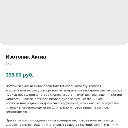
Изотоник Актив
SKU:
395,00
руб.
Изотонический напиток представляет собой добавку, которая
восстанавливает ресурсы организма, потраченные во время физнагрузок, в
период повышенных потерь жидкости организмом для возмещения потери
жидкости и солей, в т.ч. при диарее, диарее путешественников,
восполнения водно-электролитных нарушений, возникающих вследствие
интенсивного потоотделения (длительного пребывания на солнце,
гипертермия).
При активном потоотделении на тренировках, пребывании на солнце,
диарее, теряются вода и питательные вещества (натрий, калий, магний и