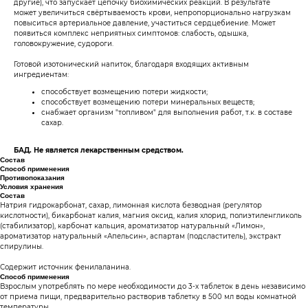
другие), что запускает цепочку биохимических реакций. В результате
может увеличиться свёртываемость крови, непропорционально нагрузкам
повыситься артериальное давление, участиться сердцебиение. Может
появиться комплекс неприятных симптомов: слабость, одышка,
головокружение, судороги.
Готовой изотонический напиток, благодаря входящих активным
ингредиентам:
способствует возмещению потери жидкости;
способствует возмещению потери минеральных веществ;
снабжает организм "топливом" для выполнения работ, т.к. в составе
сахар.
БАД. Не является лекарственным средством.
Состав
Способ применения
Противопоказания
Условия хранения
Состав
Натрия гидрокарбонат, сахар, лимонная кислота безводная (регулятор
кислотности), бикарбонат калия, магния оксид, калия хлорид, полиэтиленгликоль
(стабилизатор), карбонат кальция, ароматизатор натуральный «Лимон»,
ароматизатор натуральный «Апельсин», аспартам (подсластитель), экстракт
спирулины.
Содержит источник фенилаланина.
Способ применения
Взрослым употреблять по мере необходимости до 3-х таблеток в день независимо
от приема пищи, предварительно растворив таблетку в 500 мл воды комнатной
температуры.