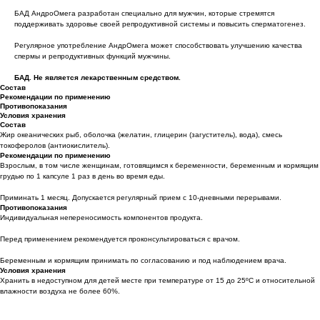
БАД АндроОмега разработан специально для мужчин, которые стремятся
поддерживать здоровье своей репродуктивной системы и повысить сперматогенез.
Регулярное употребление АндрОмега может способствовать улучшению качества
спермы и репродуктивных функций мужчины.
БАД. Не является лекарственным средством.
Состав
Рекомендации по применению
Противопоказания
Условия хранения
Состав
Жир океанических рыб, оболочка (желатин, глицерин (загуститель), вода), смесь
токоферолов (антиокислитель).
Рекомендации по применению
Взрослым, в том числе женщинам, готовящимся к беременности, беременным и кормящим
грудью по 1 капсуле 1 раз в день во время еды.
Приминать 1 месяц. Допускается регулярный прием с 10-дневными перерывами.
Противопоказания
Индивидуальная непереносимость компонентов продукта.
Перед применением рекомендуется проконсультироваться с врачом.
Беременным и кормящим принимать по согласованию и под наблюдением врача.
Условия хранения
Хранить в недоступном для детей месте при температуре от 15 до 25ºС и относительной
влажности воздуха не более 60%.