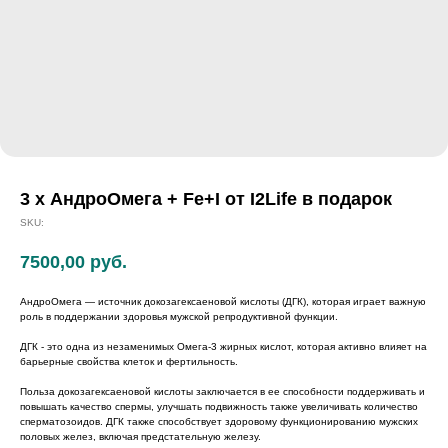
3 х АндроОмега + Fe+I от I2Life в подарок
SKU:
7500,00
руб.
АндроОмега — источник докозагексаеновой кислоты (ДГК), которая играет важную
роль в поддержании здоровья мужской репродуктивной функции.
ДГК - это одна из незаменимых Омега-3 жирных кислот, которая активно влияет на
барьерные свойства клеток и фертильность.
Польза докозагексаеновой кислоты заключается в ее способности поддерживать и
повышать качество спермы, улучшать подвижность также увеличивать количество
сперматозоидов. ДГК также способствует здоровому функционированию мужских
половых желез, включая предстательную железу.