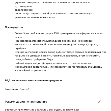
укрепляет иммунитет, снижает воспаление (в том числе и при
аутоиммунных
заболеваниях);
нормализует гормональный фон, смягчает симптомы менопаузы,
улучшает состояние кожи и волос.
Преимущества:
Омега-3 высокой концентрации 75% премиум-класса в форме этилового
эфира;
При производстве используются дикие породы рыб, жир которых
добывается из мышечной ткани мелких пород рыб: анчоуса, сардин,
скумбрии;
жирные кислоты из мелких пород рыб считаются самыми безопасными, так
как рыба не успевает накопить токсичные вещества, в том числе ртуть;
рыбу добывают у берегов Перу;
рыбный жир проходит 6-ступенчатый процесс очистки методом
молекулярной дистилляции, что позволяет соответствовать стандартам
Европейской фармакопеи.
БАД. Не является лекарственным средством.
Компонент: Омега-3
Рекомендации по применению
Взрослым принимать по 1 капсуле 1 раз в день во время еды.