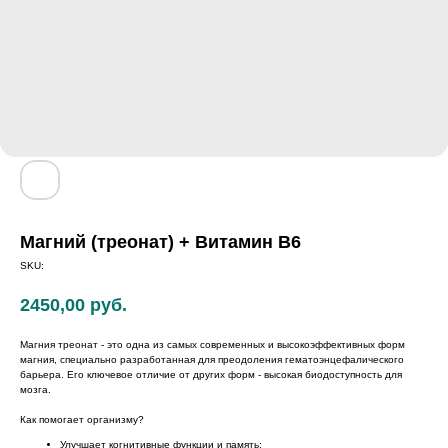
Магний (треонат) + Витамин В6
SKU:
2450,00
руб.
Магния треонат - это одна из самых современных и высокоэффективных форм
магния, специально разработанная для преодоления гематоэнцефалического
барьера. Его ключевое отличие от других форм - высокая биодоступность для
мозга.
Как помогает организму?
Улучшает когнитивные функции и память;