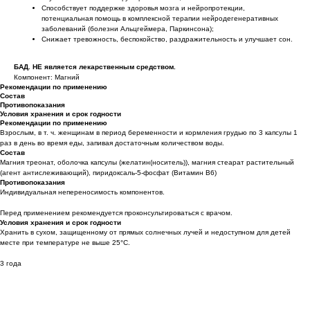
Способствует поддержке здоровья мозга и нейропротекции,
потенциальная помощь в комплексной терапии нейродегенеративных
заболеваний (болезни Альцгеймера, Паркинсона);
Снижает тревожность, беспокойство, раздражительность и улучшает сон.
БАД. НЕ является лекарственным средством.
Компонент: Магний
Рекомендации по применению
Состав
Противопоказания
Условия хранения и срок годности
Рекомендации по применению
Взрослым, в т. ч. женщинам в период беременности и кормления грудью по 3 капсулы 1
раз в день во время еды, запивая достаточным количеством воды.
Состав
Магния треонат, оболочка капсулы (желатин(носитель)), магния стеарат растительный
(агент антислеживающий), пиридоксаль-5-фосфат (Витамин В6)
Противопоказания
Индивидуальная непереносимость компонентов.
Перед применением рекомендуется проконсультироваться с врачом.
Условия хранения и срок годности
Хранить в сухом, защищенному от прямых солнечных лучей и недоступном для детей
месте при температуре не выше 25°С.
3 года