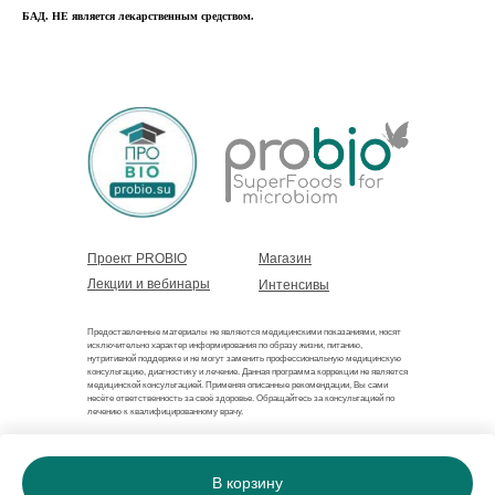
БАД. НЕ является лекарственным средством.
Проект PROBIO
Магазин
Лекции и вебинары
Интенсивы
Предоставленные материалы не являются медицинскими показаниями, носят
исключительно характер информирования по образу жизни, питанию,
нутритивной поддержке и не могут заменить профессиональную медицинскую
консультацию, диагностику и лечение. Данная программа коррекции не является
медицинской консультацией. Применяя описанные рекомендации, Вы сами
несёте ответственность за своё здоровье. Обращайтесь за консультацией по
лечению к квалифицированному врачу.
Договор оферты
ИП Романов Лев Александрович
В корзину
ОГРНИП 325784700463701