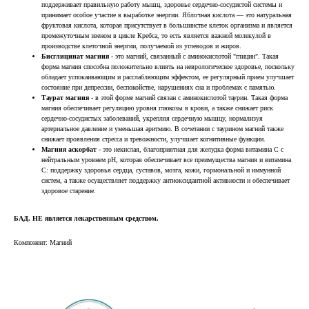
поддерживает правильную работу мышц, здоровье сердечно-сосудистой системы и
принимает особое участие в выработке энергии. Яблочная кислота — это натуральная
фруктовая кислота, которая присутствует в большинстве клеток организма и является
промежуточным звеном в цикле Кребса, то есть является важной молекулой в
производстве клеточной энергии, получаемой из углеводов и жиров.
Бисглицинат магния
- это магний, связанный с аминокислотой "глицин". Такая
форма магния способна положительно влиять на неврологическое здоровье, поскольку
обладает успокаивающим и расслабляющим эффектом, ее регулярный прием улучшает
состояние при депрессии, беспокойстве, нарушениях сна и проблемах с памятью.
Таурат магния
- в этой форме магний связан с аминокислотой таурин. Такая форма
магния обеспечивает регуляцию уровня глюкозы в крови, а также снижает риск
сердечно-сосудистых заболеваний, укрепляя сердечную мышцу, нормализуя
артериальное давление и уменьшая аритмию. В сочетании с таурином магний также
снижает проявления стресса и тревожности, улучшает когнитивные функции.
Магния аскорбат
- это некислая, благоприятная для желудка форма витамина C с
нейтральным уровнем pH, которая обеспечивает все преимущества магния и витамина
C: поддержку здоровья сердца, суставов, мозга, кожи, гормональной и иммунной
систем, а также осуществляет поддержку антиоксидантной активности и обеспечивает
здоровое старение.
БАД. НЕ является лекарственным средством.
Компонент: Магний