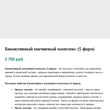
Биоактивный магниевый комплекс (5 форм)
2 750
руб.
Биоактивный магниевый комплекс (5 форм)
- это must-have и bestseller для укрепления
нервной и мышечной системы, здоровья кишечника и микробиома, работы головного мозга и
сердца. Только активные формы для максимальной биодоступности в капсулах.
Полезные свойства Биоактивного магниевого комплекса (5 форм):
Цитрат магния
- это магний, соединённый с лимонной кислотой - одна из самых
простых для усвоения организмом форм магния. Магний в такой форме способствует
выработке энергии на клеточном уровне, поддержанию здоровья мышц и костей, а
также нормальной работе нервной системы. Также эта форма улучшает перистальтику
желудочно-кишечного тракта, помогая тем самым при склонности к запорам.
Малат магния
- это соединение магния и яблочной кислоты. Такая форма магния