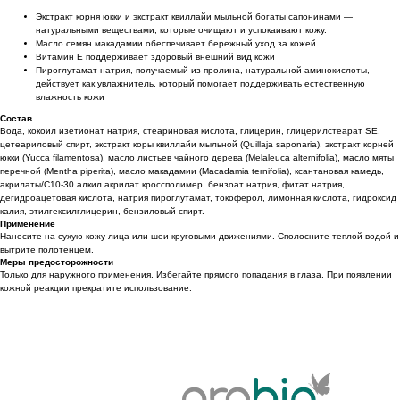
Экстракт корня юкки и экстракт квиллайи мыльной богаты сапонинами —
натуральными веществами, которые очищают и успокаивают кожу.
Масло семян макадамии обеспечивает бережный уход за кожей
Витамин Е поддерживает здоровый внешний вид кожи
Пироглутамат натрия, получаемый из пролина, натуральной аминокислоты,
действует как увлажнитель, который помогает поддерживать естественную
влажность кожи
Состав
Вода, кокоил изетионат натрия, стеариновая кислота, глицерин, глицерилстеарат SE,
цетеариловый спирт, экстракт коры квиллайи мыльной (Quillaja saponaria), экстракт корней
юкки (Yucca filamentosa), масло листьев чайного дерева (Melaleuca alternifolia), масло мяты
перечной (Mentha piperita), масло макадамии (Macadamia ternifolia), ксантановая камедь,
акрилаты/С10-30 алкил акрилат кроссполимер, бензоат натрия, фитат натрия,
дегидроацетовая кислота, натрия пироглутамат, токоферол, лимонная кислота, гидроксид
калия, этилгексилглицерин, бензиловый спирт.
Применение
Нанесите на сухую кожу лица или шеи круговыми движениями. Сполосните теплой водой и
вытрите полотенцем.
Меры предосторожности
Только для наружного применения. Избегайте прямого попадания в глаза. При появлении
кожной реакции прекратите использование.