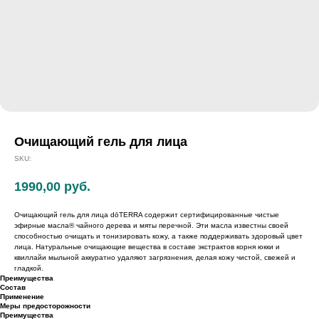
Очищающий гель для лица
SKU:
1990,00
руб.
Очищающий гель для лица dōTERRA содержит сертифицированные чистые
эфирные масла® чайного дерева и мяты перечной. Эти масла известны своей
способностью очищать и тонизировать кожу, а также поддерживать здоровый цвет
лица. Натуральные очищающие вещества в составе экстрактов корня юкки и
квиллайи мыльной аккуратно удаляют загрязнения, делая кожу чистой, свежей и
гладкой.
Преимущества
Состав
Применение
Меры предосторожности
Преимущества