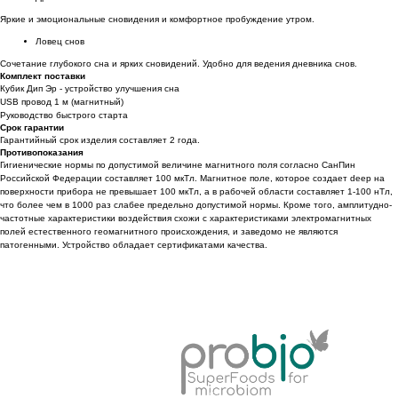
Яркие и эмоциональные сновидения и комфортное пробуждение утром.
Ловец снов
Сочетание глубокого сна и ярких сновидений. Удобно для ведения дневника снов.
Комплект поставки
Кубик Дип Эр - устройство улучшения сна
USB провод 1 м (магнитный)
Руководство быстрого старта
Срок гарантии
Гарантийный срок изделия составляет 2 года.
Противопоказания
Гигиенические нормы по допустимой величине магнитного поля согласно СанПин
Российской Федерации составляет 100 мкТл. Магнитное поле, которое создает deep на
поверхности прибора не превышает 100 мкТл, а в рабочей области составляет 1-100 нТл,
что более чем в 1000 раз слабее предельно допустимой нормы. Кроме того, амплитудно-
частотные характеристики воздействия схожи с характеристиками электромагнитных
полей естественного геомагнитного происхождения, и заведомо не являются
патогенными. Устройство обладает сертификатами качества.