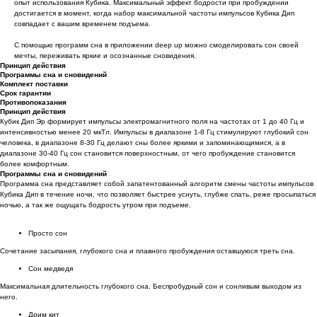
опыт использования Кубика. Максимальный эффект бодрости при пробуждении
достигается в момент, когда набор максимальной частоты импульсов Кубика Дип
совпадает с вашим временем подъема.
С помощью программ сна в приложении deep up можно смоделировать сон своей
мечты, переживать яркие и осознанные сновидения.
Принцип действия
Программы сна и сновидений
Комплект поставки
Срок гарантии
Противопоказания
Принцип действия
Кубик Дип Эр формирует импульсы электромагнитного поля на частотах от 1 до 40 Гц и
интенсивностью менее 20 мкТл. Импульсы в диапазоне 1-8 Гц стимулируют глубокий сон
человека, в диапазоне 8-30 Гц делают сны более яркими и запоминающимися, а в
диапазоне 30-40 Гц сон становится поверхностным, от чего пробуждение становится
более комфортным.
Программы сна и сновидений
Программа сна представляет собой запатентованный алгоритм смены частоты импульсов
Кубика Дип в течение ночи, что позволяет быстрее уснуть, глубже спать, реже просыпаться
ночью, а так же ощущать бодрость утром при подъеме.
Просто сон
Сочетание засыпания, глубокого сна и плавного пробуждения оставшуюся треть сна.
Сон медведя
Максимальная длительность глубокого сна. Беспробудный сон и сонливым выходом из
него.
Дрим кит