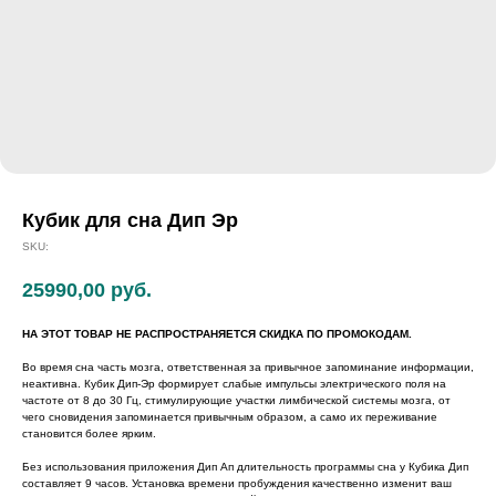
Кубик для сна Дип Эр
SKU:
25990,00
руб.
НА ЭТОТ ТОВАР НЕ РАСПРОСТРАНЯЕТСЯ СКИДКА ПО ПРОМОКОДАМ.
Во время сна часть мозга, ответственная за привычное запоминание информации,
неактивна. Кубик Дип-Эр формирует слабые импульсы электрического поля на
частоте от 8 до 30 Гц, стимулирующие участки лимбической системы мозга, от
чего сновидения запоминается привычным образом, а само их переживание
становится более ярким.
Без использования приложения Дип Ап длительность программы сна у Кубика Дип
составляет 9 часов. Установка времени пробуждения качественно изменит ваш