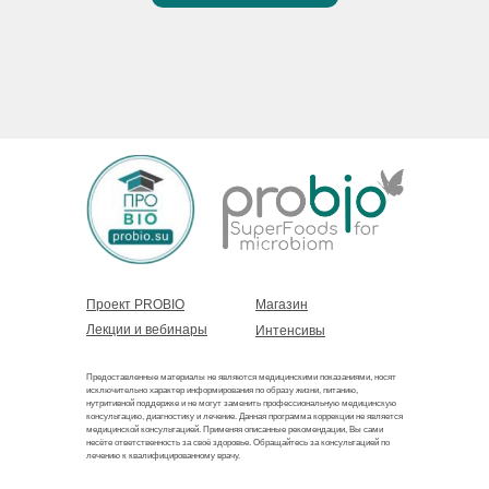
Проект PROBIO
Магазин
Лекции и вебинары
Интенсивы
Предоставленные материалы не являются медицинскими показаниями, носят
исключительно характер информирования по образу жизни, питанию,
нутритивной поддержке и не могут заменить профессиональную медицинскую
консультацию, диагностику и лечение. Данная программа коррекции не является
медицинской консультацией. Применяя описанные рекомендации, Вы сами
несёте ответственность за своё здоровье. Обращайтесь за консультацией по
лечению к квалифицированному врачу.